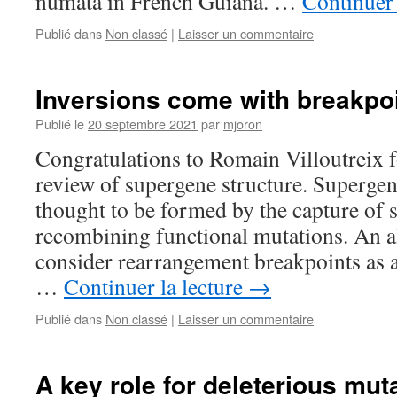
numata in French Guiana. …
Continuer 
Publié dans
Non classé
|
Laisser un commentaire
Inversions come with breakpoi
Publié le
20 septembre 2021
par
mjoron
Congratulations to Romain Villoutreix f
review of supergene structure. Supergene
thought to be formed by the capture of 
recombining functional mutations. An al
consider rearrangement breakpoints as a
…
Continuer la lecture
→
Publié dans
Non classé
|
Laisser un commentaire
A key role for deleterious mut