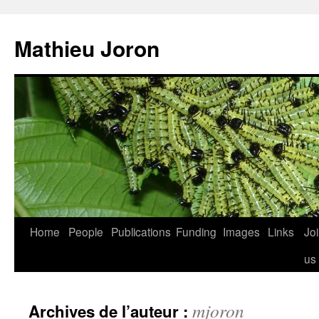
Aller
au
Mathieu Joron
contenu
Home
People
Publications
Funding
Images
Links
Jo
us
mjoron
Archives de l’auteur :