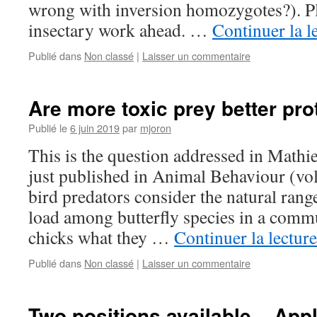
wrong with inversion homozygotes?). Pl
insectary work ahead. …
Continuer la l
Publié dans
Non classé
|
Laisser un commentaire
Are more toxic prey better pr
Publié le
6 juin 2019
par
mjoron
This is the question addressed in Mathi
just published in Animal Behaviour (v
bird predators consider the natural range
load among butterfly species in a com
chicks what they …
Continuer la lectur
Publié dans
Non classé
|
Laisser un commentaire
Two positions available – App